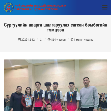
Сургуулийн аварга шалгаруулах сагсан бөмбөгийн
тэмцээн
2022-12-12
864
уншсан
1
минут уншина