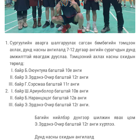
Сургуулийн аварга шалгаруулах сагсан бөмбөгийн тэмцээн
ахлах, дунд насны ангилалд 7-12 дугаар ангийн сурагчдын дунд
амжилттай явагдаж дууслаа. Тэмцээний ахлах насны охидын
төрөлд:
байр Б.Оюунтуяа багштай 10е анги
байр Э.Эрдэнэ-Очир багштай 12г анги
байр Г.Сэрсмаа багштай 11г анги
байр Ш.Ариунболор багштай 10в анги
байр Б.Наранцэцэг багштай 12в анги
байр Э.Эрдэнэ-Очир багштай 12г анги.
Багийн нийлбэр дүнгээр шилжин явах цом
Э.Эрдэнэ-Очир багштай 12г анги хүртлээ.
Дунд насны охидын ангилалд