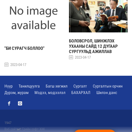
БОЛОВСРОЛ, ШИНЖЛЭХ
УХААНЫ САЙД 12 ДУГААР
"БИ СУРАГЧ БОЛЛОО"
СУРГУУЛЬД АЖИЛЛАВ
2023-04-17
2023-04-17
Нүүр
Танилцуулга
Багш хөгжил
Сургалт
Сургалтын орчин
Дүрэм, журам
Мэдээ, мэдээлэл
БАХАРХАЛ
Шилэн данс
1947
Вэб сайт
ыг:
Грийн софт ХХК