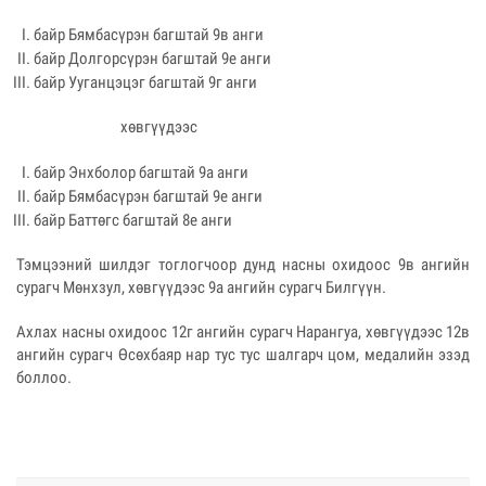
байр Бямбасүрэн багштай 9в анги
байр Долгорсүрэн багштай 9е анги
байр Ууганцэцэг багштай 9г анги
хөвгүүдээс
байр Энхболор багштай 9а анги
байр Бямбасүрэн багштай 9е анги
байр Баттөгс багштай 8е анги
Тэмцээний шилдэг тоглогчоор дунд насны охидоос 9в ангийн
сурагч Мөнхзул, хөвгүүдээс 9а ангийн сурагч Билгүүн.
Ахлах насны охидоос 12г ангийн сурагч Нарангуа, хөвгүүдээс 12в
ангийн сурагч Өсөхбаяр нар тус тус шалгарч цом, медалийн эзэд
боллоо.