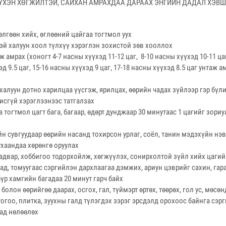
БҮХЭН ХӨГЖИЛТЭЙ, САЙХАН АМРАХДАА ДАРААХ ЭНГИЙН ДАДАЛ ХЭВ
өлгөөн хийх, өглөөний цайгаа тогтмол уух
эй халуун хоол түлхүү хэрэглэн зохистой зөв хооллох
 амрах (хоногт 4-7 насны хүүхэд 11-12 цаг, 8-10 насны хүүхэд 10-11 ца
эд 9.5 цаг, 15-16 насны хүүхэд 9 цаг, 17-18 насны хүүхэд 8.5 цаг унтаж
халуун дотно харилцаа үүсгэж, ярилцах, өөрийн чадах зүйлээр гэр бүл
исгүй хэрэглээнээс татгалзах
тогтмол цагт бага, багаар, өдөрт дунджаар 30 минутаас 1 цагийг зориу
н сувгуудаар өөрийн насанд тохирсон урлаг, соёл, танин мэдэхүйн нэв
ухаандаа хөрөнгө оруулах
двар, хоббигоо тодорхойлж, хөгжүүлэх, сонирхолтой зүйл хийх цагийг
ад, томуугаас сэргийлэн дархлаагаа дэмжих, ариун цэврийг сахин, гар
үр хамгийн багадаа 20 минут гарч байх
 болон өөрийгөө даарах, осгох, гал, түймэрт өртөх, төөрөх, гол ус, мөс
н тогоо, плитка, зуухны галд түлэгдэх зэрэг эрсдэлд орохоос байнга сэ
ад нөлөөлөх