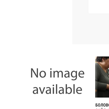
н уралдаан
БОЛОВ