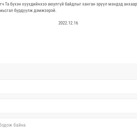
агч Та бүхэн хүүхдийнхээ аюулгүй байдлыг ханган эрүүл мэндэд анхаар
 амьсгал бүрдүүлж дэмжээрэй.
2022.12.16