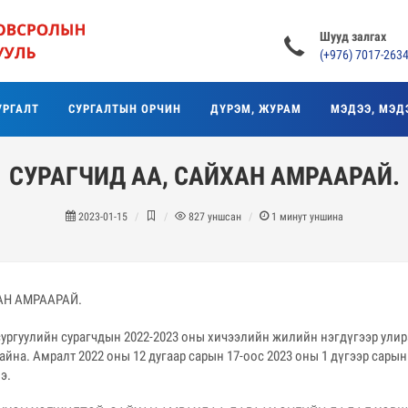
Шууд залгах
(+976) 7017-263
УРГАЛТ
СУРГАЛТЫН ОРЧИН
ДҮРЭМ, ЖУРАМ
МЭДЭЭ, МЭД
СУРАГЧИД АА, САЙХАН АМРААРАЙ.
2023-01-15
827
уншсан
1
минут уншина
ургуулийн сурагчдын 2022-2023 оны хичээлийн жилийн нэгдүгээр улир
йна. Амралт 2022 оны 12 дугаар сарын 17-оос 2023 оны 1 дүгээр сарын 
э.