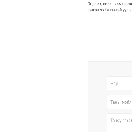
Эцэг эх, асран хамгаал
сэтгэл зүйн таатай уур