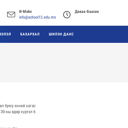
И-Мэйл
Даваа-Баасан
4
info@school12.edu.mn
ЭЭЛЭЛ
БАХАРХАЛ
ШИЛЭН ДАНС
ал буюу эхний хагас
30-ны өдөр хүртэл 6