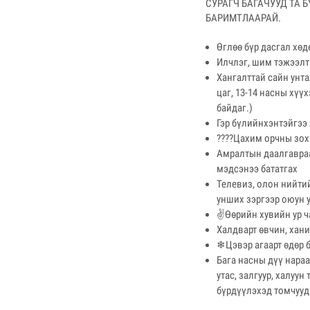
СУРАГЧ БАГАЧУУД ТА 
БАРИМТЛААРАЙ.
Өглөө бүр дасгал хөд
Илчлэг, шим тэжээлт
Хангалттай сайн унтаж
цаг, 13-14 насны хүүх
байдаг.)
Гэр бүлийнхэнтэйгээ 
????Цахим орчны зох
Амралтын даалгавраа 
мэдсэнээ бататгах
Телевиз, олон нийтий
унших зэргээр оюун 
✌Өөрийн хувийн ур ча
Халдварт өвчин, хани
❄Цэвэр агаарт өдөр б
Бага насны дүү нараа
утас, залгуур, халуу
бүрдүүлэхэд томчууд