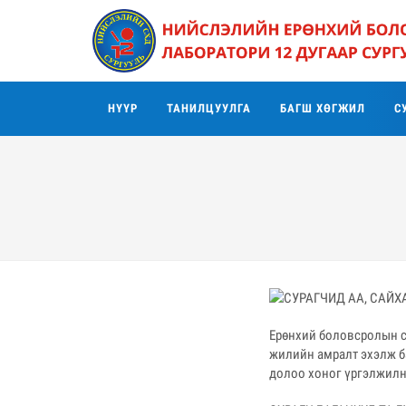
НҮҮР
ТАНИЛЦУУЛГА
БАГШ ХӨГЖИЛ
С
Ерөнхий боловсролын с
жилийн амралт эхэлж ба
долоо хоног үргэлжилн