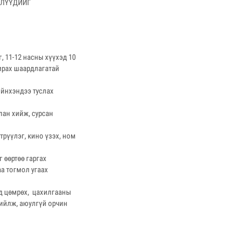
ШЛҮҮДИЙГ
г, 11-12 насны хүүхэд 10
 амрах шаардлагатай
ийнхэндээ туслах
лан хийж, сурсан
трүүлэг, кино үзэх, ном
 өөртөө гаргах
аа тогмол угаах
өнд цөмрөх, цахилгааны
ргийлж, аюулгүй орчин