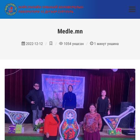
Medle.mn
2022-12-12
1054
уншсан
1
минут уншина