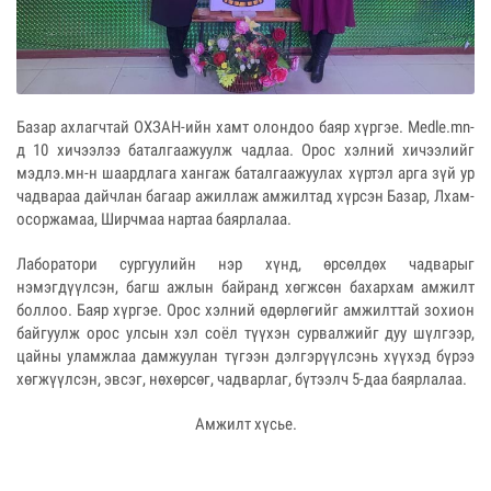
Базар ахлагчтай ОХЗАН-ийн хамт олондоо баяр хүргэе. Medle.mn-
д 10 хичээлээ баталгаажуулж чадлаа. Орос хэлний хичээлийг
мэдлэ.мн-н шаардлага хангаж баталгаажуулах хүртэл арга зүй ур
чадвараа дайчлан багаар ажиллаж амжилтад хүрсэн Базар, Лхам-
осоржамаа, Ширчмаа нартаа баярлалаа.
Лаборатори сургуулийн нэр хүнд, өрсөлдөх чадварыг
нэмэгдүүлсэн, багш ажлын байранд хөгжсөн бахархам амжилт
боллоо. Баяр хүргэе. Орос хэлний өдөрлөгийг амжилттай зохион
байгуулж орос улсын хэл соёл түүхэн сурвалжийг дуу шүлгээр,
цайны уламжлаа дамжуулан түгээн дэлгэрүүлсэнь хүүхэд бүрээ
хөгжүүлсэн, эвсэг, нөхөрсөг, чадварлаг, бүтээлч 5-даа баярлалаа.
Амжилт хүсье.