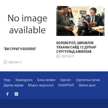
БОЛОВСРОЛ, ШИНЖЛЭХ
УХААНЫ САЙД 12 ДУГААР
"БИ СУРАГЧ БОЛЛОО"
СУРГУУЛЬД АЖИЛЛАВ
2023-04-17
2023-04-17
Нүүр
Танилцуулга
Багш хөгжил
Сургалт
Сургалтын орчин
Дүрэм, журам
Мэдээ, мэдээлэл
БАХАРХАЛ
Шилэн данс