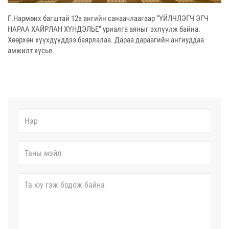
Г.Нармөнх багштай 12а ангийн санаачлаагаар “ҮЙЛЧЛЭГЧ ЭГЧ
НАРАА ХАЙРЛАН ХҮНДЭЛЬЕ” уриалга аяныг эхлүүлж байна.
Хөөрхөн хүүхдүүддээ баярлалаа. Дараа дараагийн ангиуддаа
амжилт хүсье.