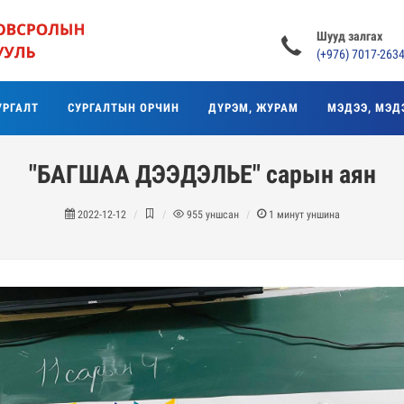
Шууд залгах
(+976) 7017-263
УРГАЛТ
СУРГАЛТЫН ОРЧИН
ДҮРЭМ, ЖУРАМ
МЭДЭЭ, МЭД
"БАГШАА ДЭЭДЭЛЬЕ" сарын аян
2022-12-12
955
уншсан
1
минут уншина