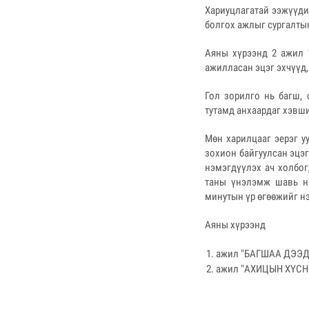
Хариуцлагатай ээжүүди
болгох ажлыг сургалты
Аяны хүрээнд 2 ажил 1
ажилласан эцэг эхчүүд
Гол зорилго нь багш, 
тутамд анхаардаг хэвши
Мөн харилцааг эерэг у
зохион байгуулсан эцэг
нэмэгдүүлэх ач холбог
таны үнэлэмж шавь на
минутын үр өгөөжийг н
Аяны хүрээнд
ажил "БАГШАА ДЭЭДЭЛ
ажил "АХИЦЫН ХҮСНЭГ