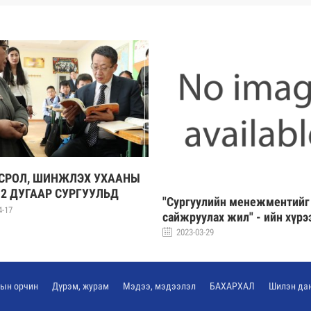
СРОЛ, ШИНЖЛЭХ УХААНЫ
12 ДУГААР СУРГУУЛЬД
"Сургуулийн менежментийг
ЛАВ
4-17
сайжруулах жил" - ийн хүрэ
2023-03-29
тын орчин
Дүрэм, журам
Мэдээ, мэдээлэл
БАХАРХАЛ
Шилэн да