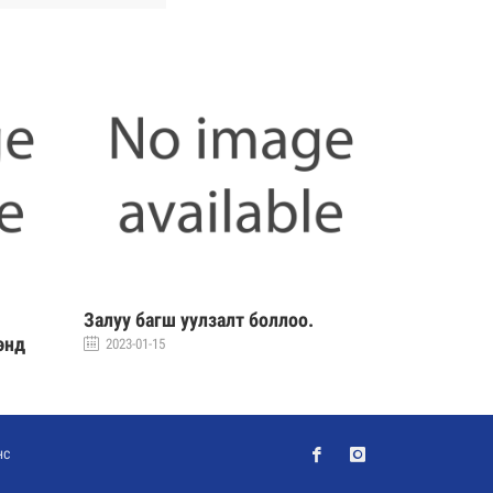
Залуу багш уулзалт боллоо.
СУРАГЧИД
энд
АМРААРАЙ
2023-01-15
2023-01-15
нс