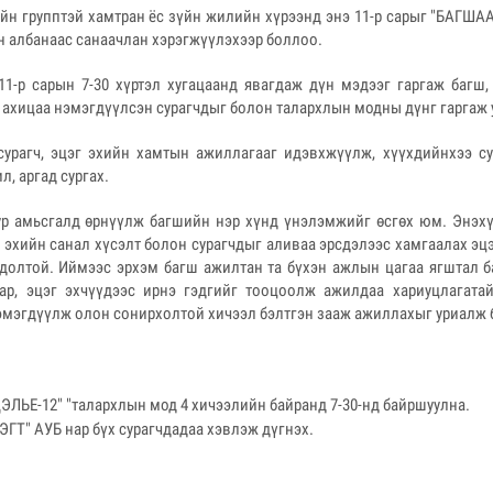
йн групптэй хамтран ёс зүйн жилийн хүрээнд энэ 11-р сарыг "БАГШ
н албанаас санаачлан хэрэгжүүлэхээр боллоо.
1-р сарын 7-30 хүртэл хугацаанд явагдаж дүн мэдээг гаргаж багш,
, ахицаа нэмэгдүүлсэн сурагчдыг болон талархлын модны дүнг гаргаж
сурагч, эцэг эхийн хамтын ажиллагааг идэвхжүүлж, хүүхдийнхээ с
л, аргад сургах.
ур амьсгалд өрнүүлж багшийн нэр хүнд үнэлэмжийг өсгөх юм. Энэхү
 эхийн санал хүсэлт болон сурагчдыг аливаа эрсдэлээс хамгаалах эц
долтой. Иймээс эрхэм багш ажилтан та бүхэн ажлын цагаа ягштал 
р, эцэг эхчүүдээс ирнэ гэдгийг тооцоолж ажилдаа хариуцлагата
эмэгдүүлж олон сонирхолтой хичээл бэлтгэн зааж ажиллахыг уриалж 
ЬЕ-12" "талархлын мод 4 хичээлийн байранд 7-30-нд байршуулна.
Т" АУБ нар бүх сурагчдадаа хэвлэж дүгнэх.