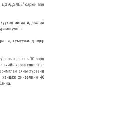
АА ДЭЭДЭЛЬЕ" сарын аян
 хүүхэдтэйгээ идэвхтэй
 урамшуулна.
урлага, хүмүүжилд өдөр
ү сарын аян нь 10 сард
эг эхийн хараа хяналтыг
баримтлан аяны хүрээнд
й хандаж хичээлийн 40
байна.